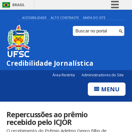
BRASIL
Simplifique!
ACESSIBILIDADE
ALTO CONTRASTE
MAPA DO SITE
Comunica BR
Participe
Acesso à informação
Legislação
Credibilidade Jornalística
Canais
Área Restrita
Administradores do Site
MENU
Repercussões ao prêmio
recebido pelo ICJOR
O recebimento do Prêmio Adelmo Genro Filho de