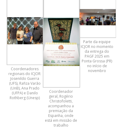
Parte da equipe
ICJOR no momento
da entrega do
PAGF 2025 em
Ponta Grossa (PR)
no início de
Coordenadores
novembro
regionais do ICJOR:
Josenildo Guerra
(UFS), Rafiza Varão
(UnB), Ana Prado
Coordenador
(UFPA) e Danilo
geral, Rogério
Rothberg (Unesp)
Christofoletti,
acompanhou a
premiação da
Espanha, onde
está em missão de
trabalho