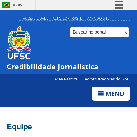
BRASIL
Simplifique!
ACESSIBILIDADE
ALTO CONTRASTE
MAPA DO SITE
Comunica BR
Participe
Acesso à informação
Legislação
Credibilidade Jornalística
Canais
Área Restrita
Administradores do Site
MENU
Equipe